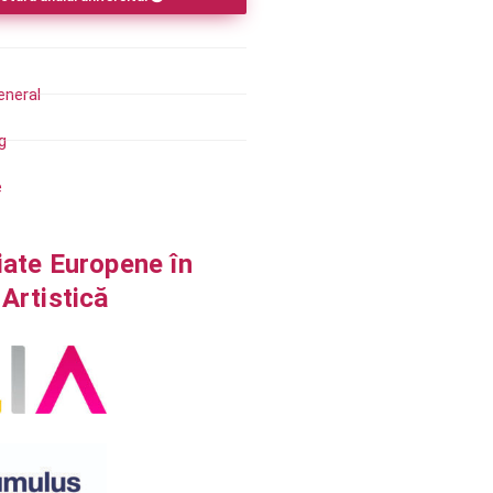
eneral
g
e
iate Europene în
Artistică