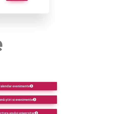
e
alendar evenimente
ivă știri si evenimente
ctura anului universitar