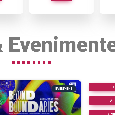
 & Eveniment
C
EVENIMENT
Arh
Stru