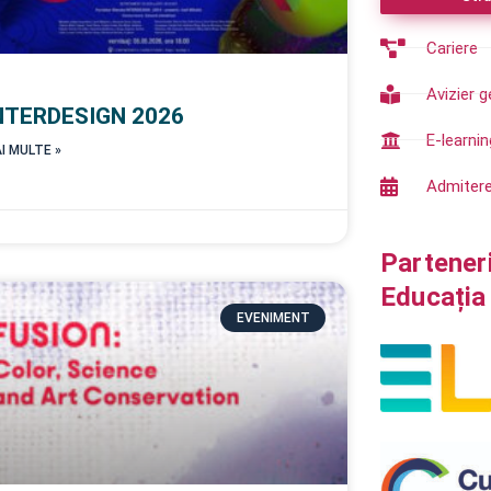
Cariere
Avizier g
NTERDESIGN 2026
E-learnin
I MULTE »
Admiter
Partener
Educația 
EVENIMENT