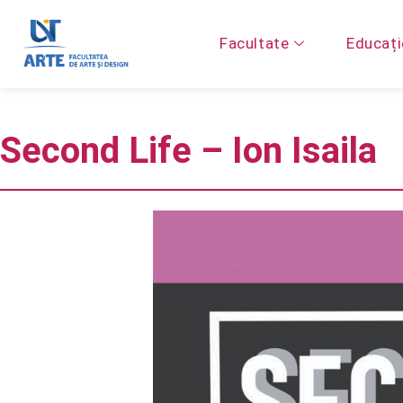
Facultate
Educați
Second Life – Ion Isaila