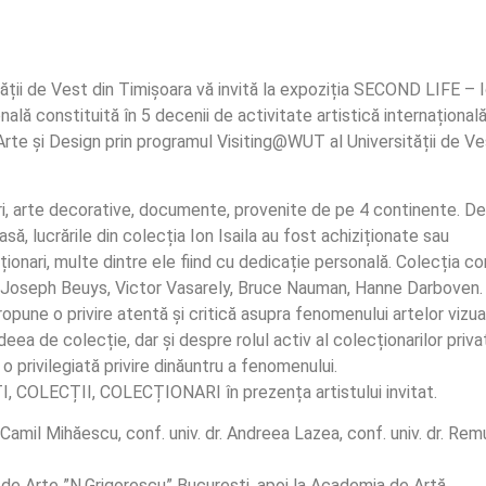
ății de Vest din Timișoara vă invită la expoziția SECOND LIFE – I
lă constituită în 5 decenii de activitate artistică internațională
e Arte și Design prin programul Visiting@WUT al Universității de Ves
turi, arte decorative, documente, provenite de pe 4 continente. 
să, lucrările din colecția Ion Isaila au fost achiziționate sau
ecționari, multe dintre ele fiind cu dedicație personală. Colecția co
um Joseph Beuys, Victor Vasarely, Bruce Nauman, Hanne Darboven. 
 propune o privire atentă și critică asupra fenomenului artelor vizual
eea de colecție, dar și despre rolul activ al colecționarilor privați
o privilegiată privire dinăuntru a fenomenului.
TI, COLECȚII, COLECȚIONARI în prezența artistului invitat.
r. Camil Mihăescu, conf. univ. dr. Andreea Lazea, conf. univ. dr. Re
tul de Arte ”N.Grigorescu” București, apoi la Academia de Artă