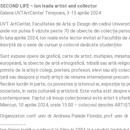
SECOND LIFE – Ion Isaila artist and collector
Galeria UVTArtCenter Timișoara, 3-15 aprilie 2024
UVT ArtCenter, Facultatea de Arte și Design din cadrul Universit
unde vor putea fi văzute peste 70 de obiecte din colecția persona
În luna aprilie 2024, Ion Isaila este lector invitat al Facultății d
însoțită de o serie de cursuri și colocvii dedicate studenților.
Sunt expuse opere de grafică, carte de artist, multiples, minia
europeană, la obiecte de artă etnografică, tribală sau artă religioa
primite de la artiști colegi, prieteni, profesori, elevi sau alți col
țară sau diaspora și mulți artiști de renume internațional prec
fiecărei lucrări în parte, cu povestea și istoricul ei, expoziția își
societate, în viața culturală și artistică. Este vorba atât despre id
contemporane. Faptul că însuși colecționarul este artist îi oferă 
Miercuri, 10 aprilie 2024, orele 15.00 – colocviul deschis ARTIȘ
Organizatori: conf. univ. dr. Andreea Palade Flondor, prof. univ. d
__________
Ion Ilarion Isailă s-a născut la Sibiu în 1953 și a studiat Institu