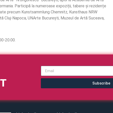
ermania. Participă la numeroase expoziții, tabere și rezidențe
și private precum Kunstsammlung Chemnitz, Kunsthaus NRW
tă Cluj-Napoca, UNArte București, Muzeul de Artă Suceava,
.00-20.00.
VT
Subscribe