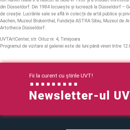
din Düsseldorf. Din 1984 locuiește și lucrează la Düsseldorf – G
de creație. Lucrările sale se află în colecții de artă publice 
Aachen, Muzeul Brukenthal, Fundația ASTRA Sibiu, Muzeul de Ar
Artotheca Düsseldorf.
UVTArtCenter, str. Oituz nr. 4, Timișoara
Programul de vizitare al galeriei este de luni până vineri între 12
Fii la curent cu știrile UVT!
Newsletter-ul U