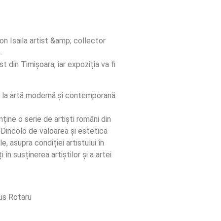
on Isaila artist &amp; collector
.
t din Timișoara, iar expoziția va fi
De la artă modernă și contemporană
nține o serie de artiști români din
Dincolo de valoarea și estetica
e, asupra condiției artistului în
 în susținerea artiștilor și a artei
mus Rotaru