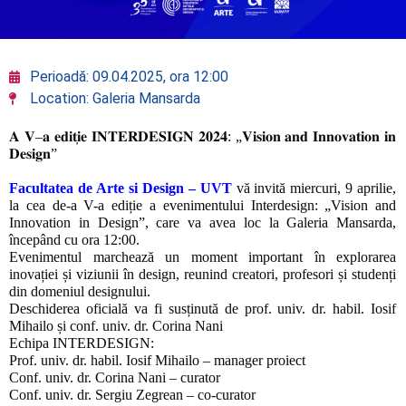
Perioadă: 09.04.2025, ora 12:00
Location: Galeria Mansarda
𝐀
𝐕
–
𝐚
𝐞𝐝𝐢𝐭
𝐢𝐞
𝐈𝐍𝐓𝐄𝐑𝐃𝐄𝐒𝐈𝐆𝐍
𝟐𝟎𝟐𝟒
: „
𝐕𝐢𝐬𝐢𝐨𝐧
𝐚𝐧𝐝
𝐈𝐧𝐧𝐨𝐯𝐚𝐭𝐢𝐨𝐧
𝐢𝐧
𝐃𝐞𝐬𝐢𝐠𝐧
”
Facultatea de Arte si Design – UVT
vă invită miercuri, 9 aprilie,
la cea de-a V-a ediție a evenimentului Interdesign: „Vision and
Innovation in Design”, care va avea loc la Galeria Mansarda,
începând cu ora 12:00.
Evenimentul marchează un moment important în explorarea
inovației și viziunii în design, reunind creatori, profesori și studenți
din domeniul designului.
Deschiderea oficială va fi susținută de prof. univ. dr. habil. Iosif
Mihailo și conf. univ. dr. Corina Nani
Echipa INTERDESIGN:
Prof. univ. dr. habil. Iosif Mihailo – manager proiect
Conf. univ. dr. Corina Nani – curator
Conf. univ. dr. Sergiu Zegrean – co-curator