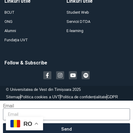
Linkuri utile
Linkuri utile
BCUT
Student Web
ONG
Servicii DTDA
Alumni
E-learning
Fundația UVT
Follow & Subscribe
©
Universitatea de Vest din Timișoara 2025
Sitemap
Politica cookies a UVT
Politica de confidențialitate
GDPR
Email
RO
Send