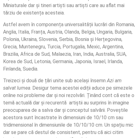
Miniaturale dar și tineri artiști sau artiști care au aflat mai
tărziu de existența acesteia.
Astfel avem în componența universalității lucrări din Romania,
Anglia, Italia, Franța, Austria, Olanda, Belgia, Ungaria, Bulgaria,
Polonia, Ukraina, Slovenia, Serbia, Bosnia și Herțegovina,
Grecia, Muntenegru, Turcia, Portugalia, Mexic, Argentina,
Brazilia, Africa de Sud, Malaezia, Iran, India, Australia, SUA,
Korea de Sud, Letonia, Germania, Japonia, Israel, Irlanda,
Finlanda, Suedia.
Treizeci și două de țări unite sub același însemn
Azi am
salvat lumea
. Desigur tema acestei ediții aduce pe simezele
online noi probleme dar și noi rezolvări. Ținând cont că este o
temă actuală dar și recurentă artiștii au surprins în imagine
preocuparea de a salva dar și conceptul salvării. Poveștile
acestora sunt încastrate în dimensiuni de 10/10 cm sau
tridimensional în dimensiunile de 10/10/10 cm. Un spațiu mic
dar se pare că destul de consistent, pentru că aici citim