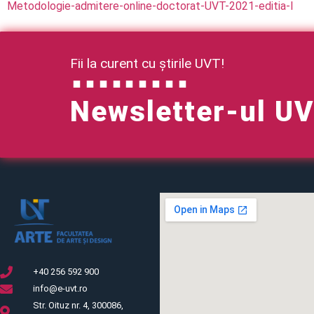
Metodologie-admitere-online-doctorat-UVT-2021-editia-I
Fii la curent cu știrile UVT!
Newsletter-ul U
+40 256 592 900
info@e-uvt.ro
Str. Oituz nr. 4, 300086,