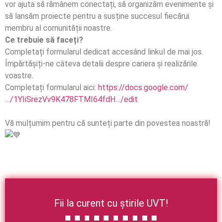
vor ajuta să rămânem conectați, să organizăm evenimente și
să lansăm proiecte pentru a susține succesul fiecărui
membru al comunității noastre.
Ce trebuie să faceți?
Completați formularul dedicat accesând linkul de mai jos.
Împărtășiți-ne câteva detalii despre cariera și realizările
voastre.
Completați formularul aici:
https://docs.google.com/
…/1YIiSrezVv9K478FTMI64fdH…/edit
Vă mulțumim pentru că sunteți parte din povestea noastră!
Fii la curent cu știrile UVT!