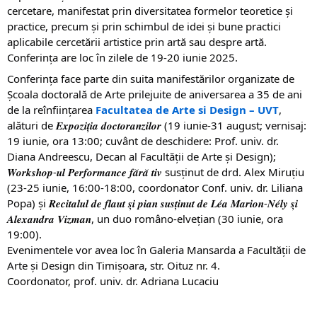
cercetare, manifestat prin diversitatea formelor teoretice și
practice, precum și prin schimbul de idei și bune practici
aplicabile cercetării artistice prin artă sau despre artă.
Conferința are loc în zilele de 19-20 iunie 2025.
Conferința face parte din suita manifestărilor organizate de
Școala doctorală de Arte prilejuite de aniversarea a 35 de ani
de la reînființarea
Facultatea de Arte si Design – UVT
,
alături de 𝑬𝒙𝒑𝒐𝒛𝒊𝒕̦𝒊𝒂 𝒅𝒐𝒄𝒕𝒐𝒓𝒂𝒏𝒛𝒊𝒍𝒐𝒓 (19 iunie-31 august; vernisaj:
19 iunie, ora 13:00; cuvânt de deschidere: Prof. univ. dr.
Diana Andreescu, Decan al Facultății de Arte și Design);
𝑾𝒐𝒓𝒌𝒔𝒉𝒐𝒑-𝒖𝒍 𝑷𝒆𝒓𝒇𝒐𝒓𝒎𝒂𝒏𝒄𝒆 𝒇𝒂̆𝒓𝒂̆ 𝒕𝒊𝒗 susținut de drd. Alex Miruțiu
(23-25 iunie, 16:00-18:00, coordonator Conf. univ. dr. Liliana
Popa) și 𝑹𝒆𝒄𝒊𝒕𝒂𝒍𝒖𝒍 𝒅𝒆 𝒇𝒍𝒂𝒖𝒕 𝒔̦𝒊 𝒑𝒊𝒂𝒏 𝒔𝒖𝒔𝒕̦𝒊𝒏𝒖𝒕 𝒅𝒆 𝑳𝒆́𝒂 𝑴𝒂𝒓𝒊𝒐𝒏-𝑵𝒆́𝒍𝒚 𝒔̦𝒊
𝑨𝒍𝒆𝒙𝒂𝒏𝒅𝒓𝒂 𝑽𝒊𝒛𝒎𝒂𝒏, un duo româno-elvețian (30 iunie, ora
19:00).
Evenimentele vor avea loc în Galeria Mansarda a Facultății de
Arte și Design din Timișoara, str. Oituz nr. 4.
Coordonator, prof. univ. dr. Adriana Lucaciu