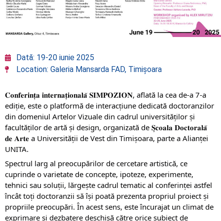
Dată: 19-20 iunie 2025
Location: Galeria Mansarda FAD, Timișoara
𝐂𝐨𝐧𝐟𝐞𝐫𝐢𝐧𝐭̦𝐚 𝐢𝐧𝐭𝐞𝐫𝐧𝐚𝐭̦𝐢𝐨𝐧𝐚𝐥𝐚̆ 𝐒𝐈𝐌𝐏𝐎𝐙𝐈𝐎𝐍, aflată la cea de-a 7-a
ediție, este o platformă de interacțiune dedicată doctoranzilor
din domeniul Artelor Vizuale din cadrul universităților și
facultăților de artă și design, organizată de 𝐒̦𝐜𝐨𝐚𝐥𝐚 𝐃𝐨𝐜𝐭𝐨𝐫𝐚𝐥𝐚̆
𝐝𝐞 𝐀𝐫𝐭𝐞 a Universității de Vest din Timișoara, parte a Alianței
UNITA.
Spectrul larg al preocupărilor de cercetare artistică, ce
cuprinde o varietate de concepte, ipoteze, experimente,
tehnici sau soluții, lărgește cadrul tematic al conferinței astfel
încât toți doctoranzii să își poată prezenta propriul proiect și
propriile preocupări. În acest sens, este încurajat un climat de
exprimare și dezbatere deschisă către orice subiect de