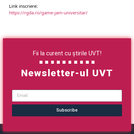
Link inscriere:
https://rgda.ro/game-jam-
universitar/
Fii la curent cu știrile UVT!
Newsletter-ul UVT
Subscribe