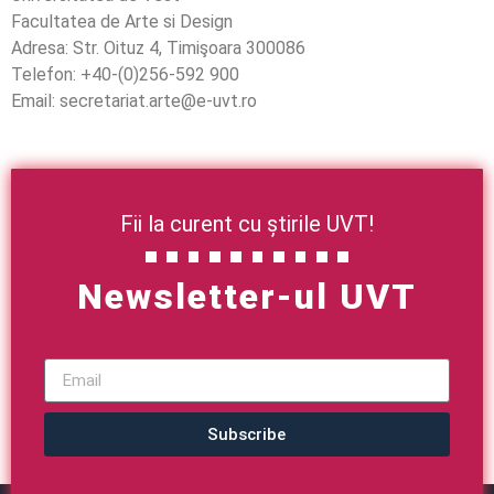
Facultatea de Arte si Design
Adresa: Str. Oituz 4, Timişoara 300086
Telefon: +40-(0)256-592 900
Email: secretariat.arte@e-uvt.ro
Fii la curent cu știrile UVT!
Newsletter-ul UVT
Subscribe